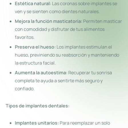
Estética natural:
Las coronas sobre implantes se
ven y se sienten como dientes naturales.
Mejora la función masticatoria:
Permiten masticar
con comodidad y disfrutar de tus alimentos
favoritos.
Preserva el hueso:
Los implantes estimulan el
hueso, previniendo su reabsorción y manteniendo
la estructura facial.
Aumenta la autoestima:
Recuperar tu sonrisa
completa te ayuda a sentirte más seguro y
confiado.
Tipos de implantes dentales:
Implantes unitarios:
Para reemplazar un solo